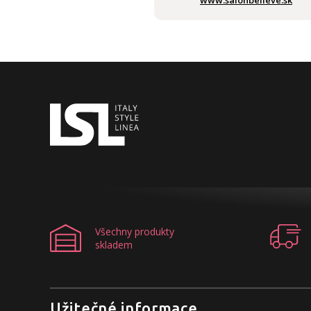
www.salonbelieve.sk
Všechny produkty
skladem
Užitečné informace