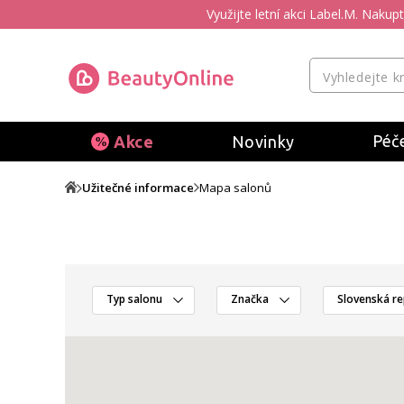
Využijte letní akci Label.M. Naku
Péče
Akce
Novinky
Užitečné informace
Mapa salonů
Typ salonu
Značka
Slovenská re