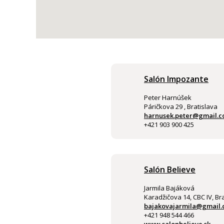
Salón Impozante
Peter Harnúšek
Páričkova 29 , Bratislava
harnusek.peter@gmail.
+421 903 900 425
Salón Believe
Jarmila Bajáková
Karadžičova 14, CBC IV, Br
bajakovajarmila@gmail
+421 948 544 466