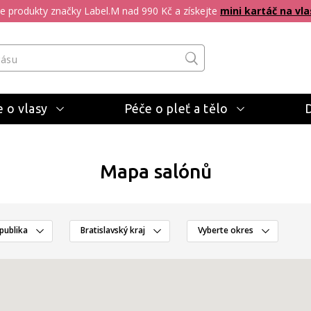
pte produkty značky Label.M nad 990 Kč a získejte
mini kartáč na vla
 o vlasy
Péče o pleť a tělo
Mapa salónů
publika
Bratislavský kraj
Vyberte okres