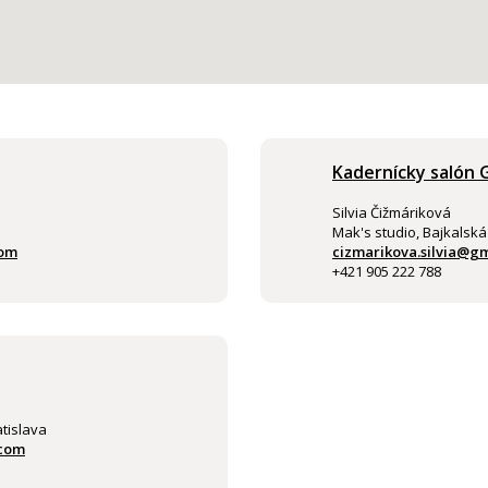
Kadernícky salón
Silvia Čižmáriková
Mak's studio, Bajkalská 
com
cizmarikova.silvia@g
+421 905 222 788
atislava
.com