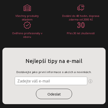
Všechny produkty
Dodání do 48 hodin, doprava
skladem
zdarma od 2000 Kč
Ověřeno profesionály v
Přes 30 let zkušeností
oboru
Nejlepší tipy na e-mail
Dostávejte jako první informace o akcích a novinkách.