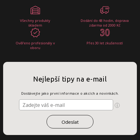
Všechny produkty
Dodání do 48 hodin, doprava
skladem
zdarma od 2000 Kč
Ověřeno profesionály v
Přes 30 let zkušeností
oboru
Nejlepší tipy na e-mail
Dostávejte jako první informace o akcích a novinkách.