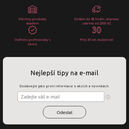
Všechny produkty
Dodání do 48 hodin, doprava
skladem
zdarma od 2000 Kč
Ověřeno profesionály v
Přes 30 let zkušeností
oboru
Nejlepší tipy na e-mail
Dostávejte jako první informace o akcích a novinkách.