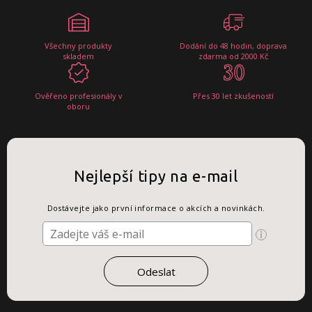
Všechny produkty
Dodání do 48 hodin, doprava
skladem
zdarma od 2000 Kč
Ověřeno profesionály v
Přes 30 let zkušeností
oboru
Nejlepší tipy na e-mail
Dostávejte jako první informace o akcích a novinkách.