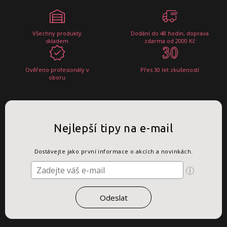
Všechny produkty
Dodání do 48 hodin, doprava
skladem
zdarma od 2000 Kč
Ověřeno profesionály v
Přes 30 let zkušeností
oboru
Nejlepší tipy na e-mail
Dostávejte jako první informace o akcích a novinkách.