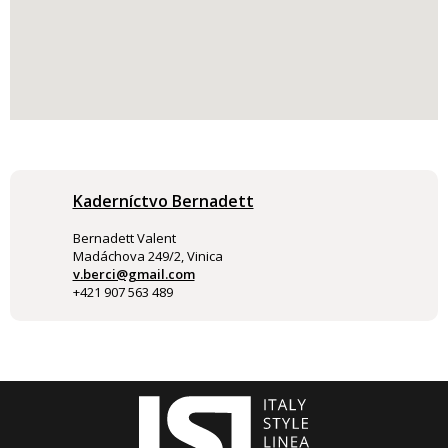
Kaderníctvo Bernadett
Bernadett Valent
Madáchova 249/2, Vinica
v.berci@gmail.com
+421 907 563 489