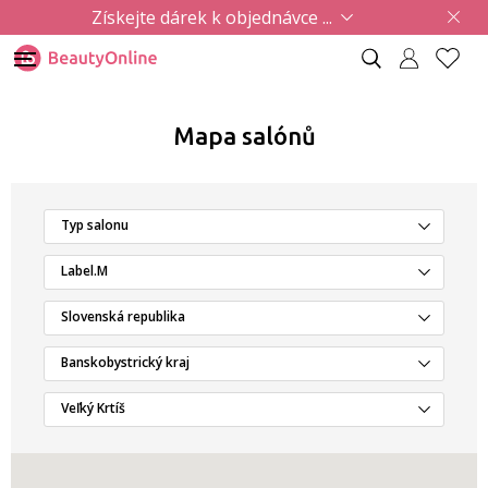
Získejte dárek k objednávce ...
Mapa salónů
Typ salonu
Label.M
Slovenská republika
Banskobystrický kraj
Veľký Krtíš