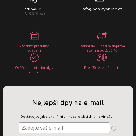
778 545 353
info@beautyonline.cz
(Po-Pá, 8-16 hod.)
Všechny produkty
Dodání do 48 hodin, doprava
skladem
zdarma od 2000 Kč
Ověřeno profesionály v
Přes 30 let zkušeností
oboru
Nejlepší tipy na e-mail
Dostávejte jako první informace o akcích a novinkách.