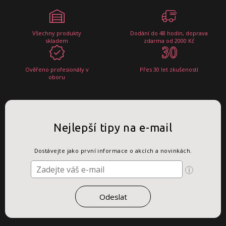
Všechny produkty
Dodání do 48 hodin, doprava
skladem
zdarma od 2000 Kč
Ověřeno profesionály v
Přes 30 let zkušeností
oboru
Nejlepší tipy na e-mail
Dostávejte jako první informace o akcích a novinkách.