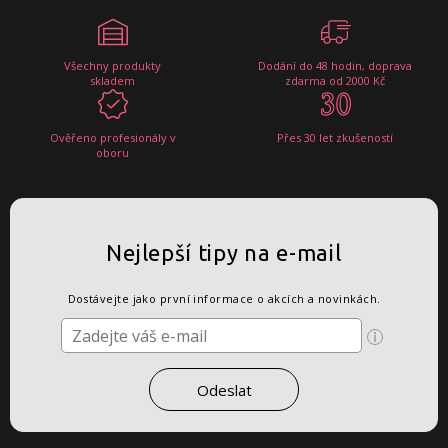
Všechny produkty
Dodání do 48 hodin, doprava
skladem
zdarma od 2000 Kč
Ověřeno profesionály v
Přes 30 let zkušeností
oboru
Nejlepší tipy na e-mail
Dostávejte jako první informace o akcích a novinkách.