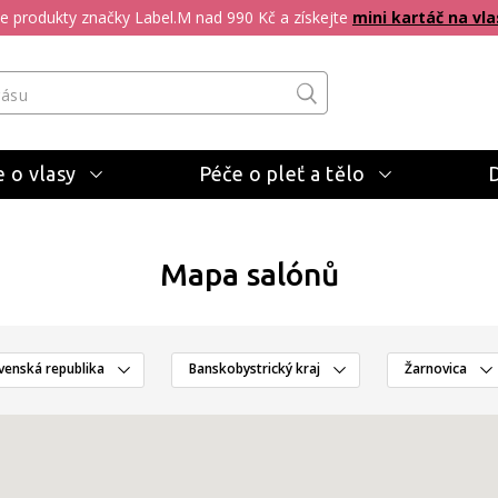
pte produkty značky Label.M nad 990 Kč a získejte
mini kartáč na vla
 o vlasy
Péče o pleť a tělo
Mapa salónů
venská republika
Banskobystrický kraj
Žarnovica