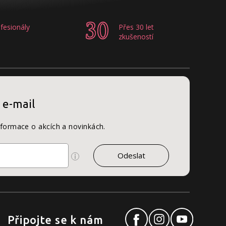
fesionály
Přes 30 let
zkušeností
 e-mail
nformace o akcích a novinkách.
Připojte se k nám