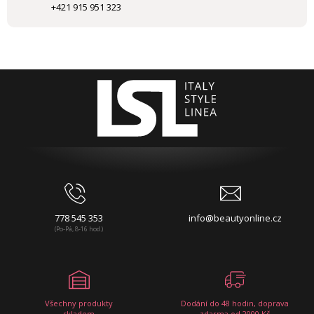
+421 915 951 323
778 545 353
info@beautyonline.cz
(Po-Pá, 8-16 hod.)
Všechny produkty
Dodání do 48 hodin, doprava
skladem
zdarma od 2000 Kč