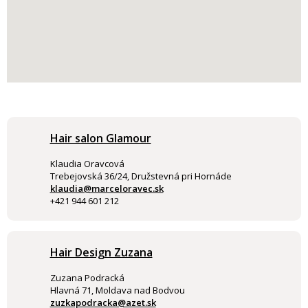
Hair salon Glamour
Klaudia Oravcová
Trebejovská 36/24, Družstevná pri Hornáde
klaudia@marceloravec.sk
+421 944 601 212
Hair Design Zuzana
Zuzana Podracká
Hlavná 71, Moldava nad Bodvou
zuzkapodracka@azet.sk