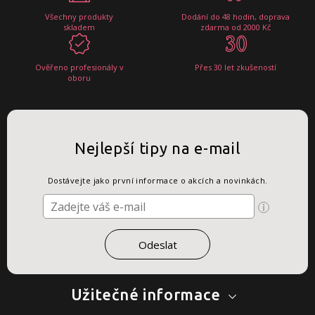
Všechny produkty
Dodání do 48 hodin, doprava
skladem
zdarma od 2000 Kč
Ověřeno profesionály v
Přes 30 let zkušeností
oboru
Nejlepší tipy na e-mail
Dostávejte jako první informace o akcích a novinkách.
Užitečné informace