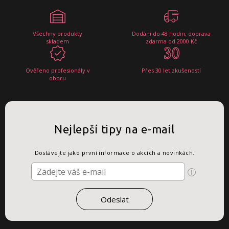
Všechny produkty
Dodání do 48 hodin, doprava
skladem
zdarma od 2000 Kč
Ověřeno profesionály v
Přes 30 let zkušeností
oboru
Nejlepší tipy na e-mail
Dostávejte jako první informace o akcích a novinkách.