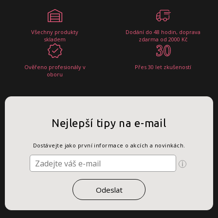
Všechny produkty
Dodání do 48 hodin, doprava
skladem
zdarma od 2000 Kč
Ověřeno profesionály v
Přes 30 let zkušeností
oboru
Nejlepší tipy na e-mail
Dostávejte jako první informace o akcích a novinkách.