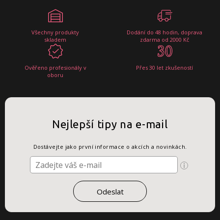
Všechny produkty
Dodání do 48 hodin, doprava
skladem
zdarma od 2000 Kč
Ověřeno profesionály v
Přes 30 let zkušeností
oboru
Nejlepší tipy na e-mail
Dostávejte jako první informace o akcích a novinkách.