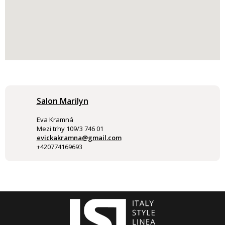
Salon Marilyn
Eva Kramná
Mezi trhy 109/3 746 01
evickakramna@gmail.com
+420774169693