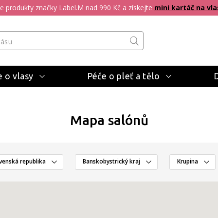
pte produkty značky Label.M nad 990 Kč a získejte
mini kartáč na vla
 o vlasy
Péče o pleť a tělo
Mapa salónů
venská republika
Banskobystrický kraj
Krupina