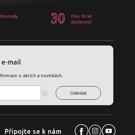
fesionály
Přes 30 let
zkušeností
 e-mail
nformace o akcích a novinkách.
Připojte se k nám