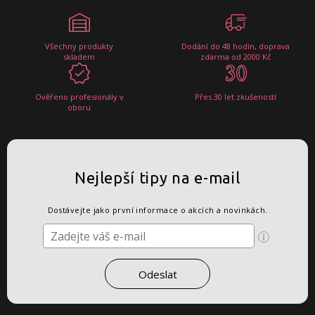
Všechny produkty
Dodání do 48 hodin, doprava
skladem
zdarma od 2000 Kč
Ověřeno profesionály v
Přes 30 let zkušeností
oboru
Nejlepší tipy na e-mail
Dostávejte jako první informace o akcích a novinkách.