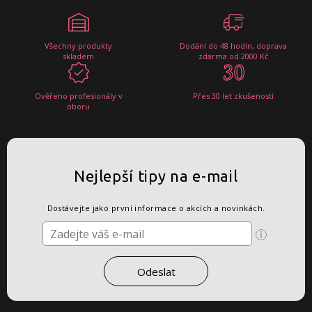
Všechny produkty
Dodání do 48 hodin, doprava
skladem
zdarma od 2000 Kč
Ověřeno profesionály v
Přes 30 let zkušeností
oboru
Nejlepší tipy na e-mail
Dostávejte jako první informace o akcích a novinkách.