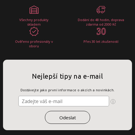
Všechny produkty
Dodání do 48 hodin, doprava
skladem
zdarma od 2000 Kč
Ověřeno profesionály v
Přes 30 let zkušeností
oboru
Nejlepší tipy na e-mail
Dostávejte jako první informace o akcích a novinkách.