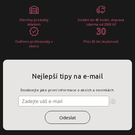
Všechny produkty
Dodání do 48 hodin, doprava
skladem
zdarma od 2000 Kč
Ověřeno profesionály v
Přes 30 let zkušeností
oboru
Nejlepší tipy na e-mail
Dostávejte jako první informace o akcích a novinkách.