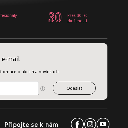
fesionály
Přes 30 let
zkušeností
 e-mail
nformace o akcích a novinkách.
Připojte se k nám