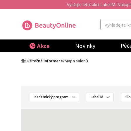
Využijte letní akci Label.M. Naku
Péče
Akce
Novinky
Užitečné informace
Mapa salonů
Kadeřnický program
Label.M
Slo