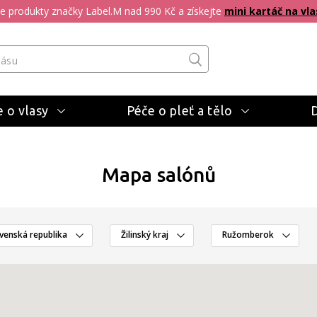
pte produkty značky Label.M nad 990 Kč a získejte
mini kartáč na vla
 o vlasy
Péče o pleť a tělo
Mapa salónů
venská republika
Žilinský kraj
Ružomberok