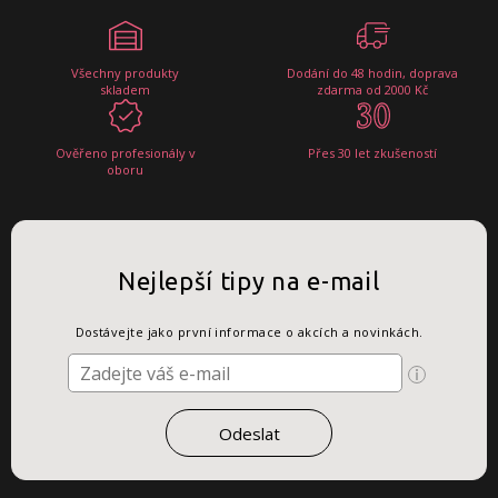
Všechny produkty
Dodání do 48 hodin, doprava
skladem
zdarma od 2000 Kč
Ověřeno profesionály v
Přes 30 let zkušeností
oboru
Nejlepší tipy na e-mail
Dostávejte jako první informace o akcích a novinkách.