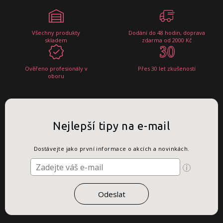
Všechny produkty
Dodání do 48 hodin, doprava
skladem
zdarma od 2000 Kč
Ověřeno profesionály v
Přes 30 let zkušeností
oboru
Nejlepší tipy na e-mail
Dostávejte jako první informace o akcích a novinkách.