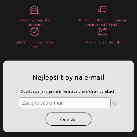
Všechny produkty
Dodání do 48 hodin, doprava
skladem
zdarma od 2000 Kč
Ověřeno profesionály v
Přes 30 let zkušeností
oboru
Nejlepší tipy na e-mail
Dostávejte jako první informace o akcích a novinkách.