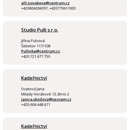
alli.novakova@centrum.cz
+420604284397, +420770611003
Studio Pulli s.r.o.
Jiřina Pulcová
Šebetov 117/108
Pullinka@centrum.cz
+420 721 677 750
Kadeřnictví
Svatová Jana
Milady Horákové 13, Brno 2
janica.skodova@seznam.cz
+420 604 448 671
Kadeřnictví