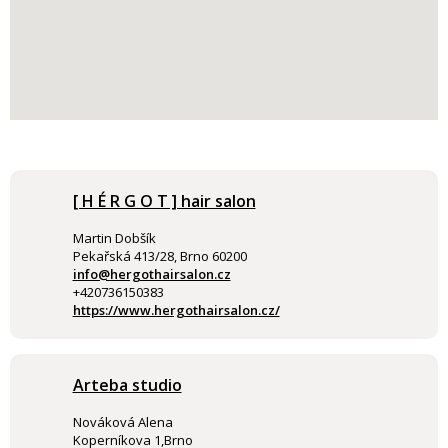
[ H É R G O T ] hair salon
Martin Dobšík
Pekařská 413/28, Brno 60200
info@hergothairsalon.cz
+420736150383
https://www.hergothairsalon.cz/
Arteba studio
Nováková Alena
Koperníkova 1,Brno