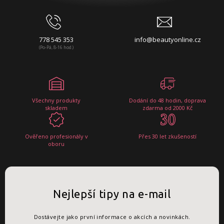
778 545 353
info@beautyonline.cz
(Po-Pá, 8-16 hod.)
Všechny produkty
Dodání do 48 hodin, doprava
skladem
zdarma od 2000 Kč
Ověřeno profesionály v
Přes 30 let zkušeností
oboru
Nejlepší tipy na e-mail
Dostávejte jako první informace o akcích a novinkách.