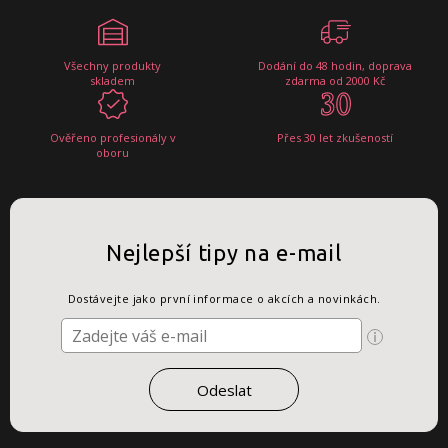
Všechny produkty
Dodání do 48 hodin, doprava
skladem
zdarma od 2000 Kč
Ověřeno profesionály v
Přes 30 let zkušeností
oboru
Nejlepší tipy na e-mail
Dostávejte jako první informace o akcích a novinkách.