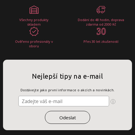
Všechny produkty
Dodání do 48 hodin, doprava
skladem
zdarma od 2000 Kč
Ověřeno profesionály v
Přes 30 let zkušeností
oboru
Nejlepší tipy na e-mail
Dostávejte jako první informace o akcích a novinkách.