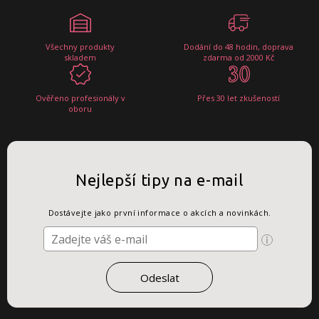
Všechny produkty
Dodání do 48 hodin, doprava
skladem
zdarma od 2000 Kč
Ověřeno profesionály v
Přes 30 let zkušeností
oboru
Nejlepší tipy na e-mail
Dostávejte jako první informace o akcích a novinkách.