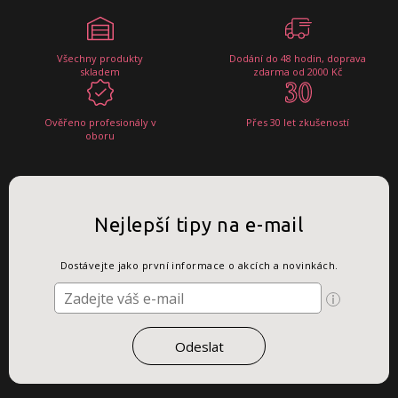
Všechny produkty
Dodání do 48 hodin, doprava
skladem
zdarma od 2000 Kč
Ověřeno profesionály v
Přes 30 let zkušeností
oboru
Nejlepší tipy na e-mail
Dostávejte jako první informace o akcích a novinkách.