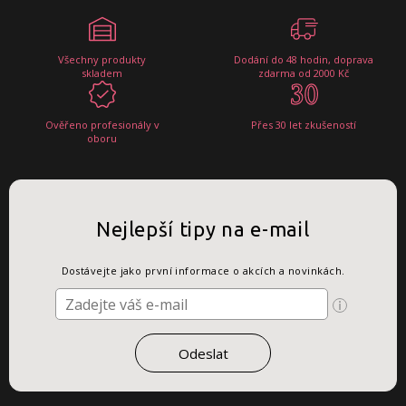
Všechny produkty
Dodání do 48 hodin, doprava
skladem
zdarma od 2000 Kč
Ověřeno profesionály v
Přes 30 let zkušeností
oboru
Nejlepší tipy na e-mail
Dostávejte jako první informace o akcích a novinkách.