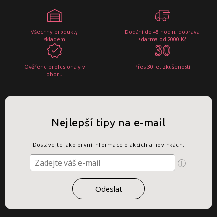
Všechny produkty
Dodání do 48 hodin, doprava
skladem
zdarma od 2000 Kč
Ověřeno profesionály v
Přes 30 let zkušeností
oboru
Nejlepší tipy na e-mail
Dostávejte jako první informace o akcích a novinkách.