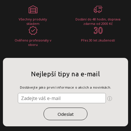
Všechny produkty
Dodání do 48 hodin, doprava
skladem
zdarma od 2000 Kč
Ověřeno profesionály v
Přes 30 let zkušeností
oboru
Nejlepší tipy na e-mail
Dostávejte jako první informace o akcích a novinkách.