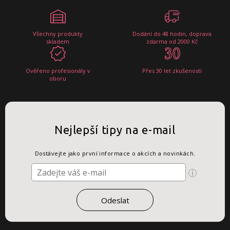
Všechny produkty
Dodání do 48 hodin, doprava
skladem
zdarma od 2000 Kč
Ověřeno profesionály v
Přes 30 let zkušeností
oboru
Nejlepší tipy na e-mail
Dostávejte jako první informace o akcích a novinkách.