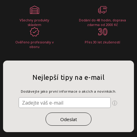
Všechny produkty
Dodání do 48 hodin, doprava
skladem
zdarma od 2000 Kč
Ověřeno profesionály v
Přes 30 let zkušeností
oboru
Nejlepší tipy na e-mail
Dostávejte jako první informace o akcích a novinkách.