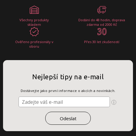
Všechny produkty
Dodání do 48 hodin, doprava
skladem
zdarma od 2000 Kč
Ověřeno profesionály v
Přes 30 let zkušeností
oboru
Nejlepší tipy na e-mail
Dostávejte jako první informace o akcích a novinkách.