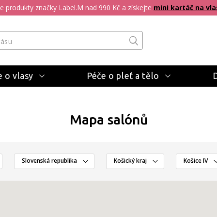
pte produkty značky Label.M nad 990 Kč a získejte
mini kartáč na vla
 o vlasy
Péče o pleť a tělo
Mapa salónů
Slovenská republika
Košický kraj
Košice IV