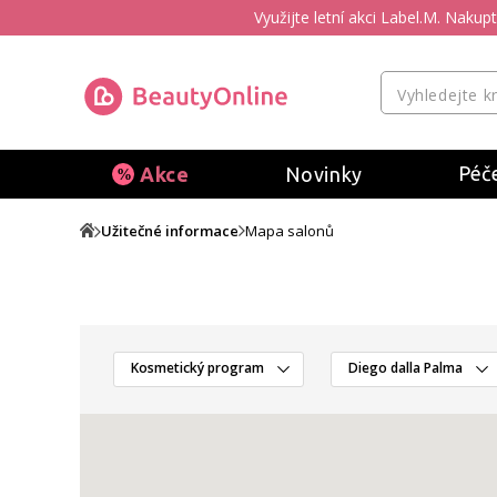
Využijte letní akci Label.M. Naku
Péče
Akce
Novinky
Užitečné informace
Mapa salonů
Kosmetický program
Diego dalla Palma