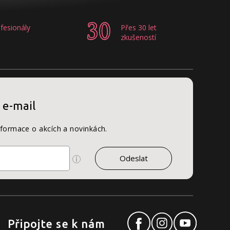
fesionály
Přes 30 let
zkušeností
 e-mail
nformace o akcích a novinkách.
Připojte se k nám