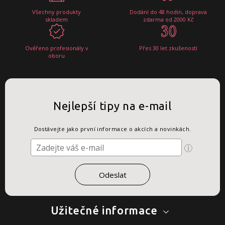
Všechny produkty
Dodání do 48 hodin, doprava
skladem
zdarma od 2000 Kč
Ověřeno profesionály v
Přes 30 let zkušeností
oboru
Nejlepší tipy na e-mail
Dostávejte jako první informace o akcích a novinkách.
Užitečné informace