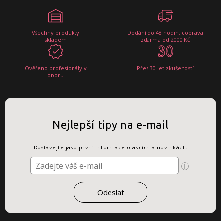
Všechny produkty
Dodání do 48 hodin, doprava
skladem
zdarma od 2000 Kč
Ověřeno profesionály v
Přes 30 let zkušeností
oboru
Nejlepší tipy na e-mail
Dostávejte jako první informace o akcích a novinkách.