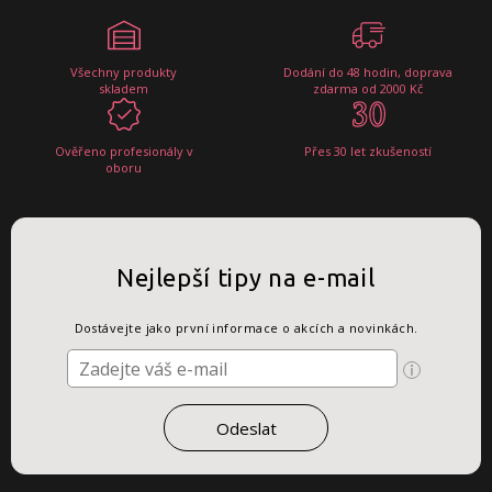
Všechny produkty
Dodání do 48 hodin, doprava
skladem
zdarma od 2000 Kč
Ověřeno profesionály v
Přes 30 let zkušeností
oboru
Nejlepší tipy na e-mail
Dostávejte jako první informace o akcích a novinkách.