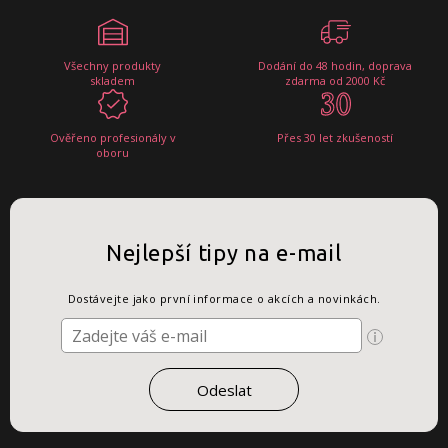
Všechny produkty
Dodání do 48 hodin, doprava
skladem
zdarma od 2000 Kč
Ověřeno profesionály v
Přes 30 let zkušeností
oboru
Nejlepší tipy na e-mail
Dostávejte jako první informace o akcích a novinkách.