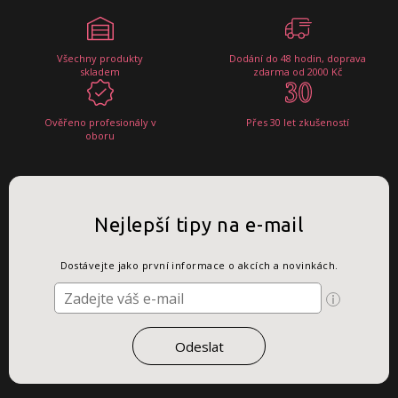
Všechny produkty
Dodání do 48 hodin, doprava
skladem
zdarma od 2000 Kč
Ověřeno profesionály v
Přes 30 let zkušeností
oboru
Nejlepší tipy na e-mail
Dostávejte jako první informace o akcích a novinkách.