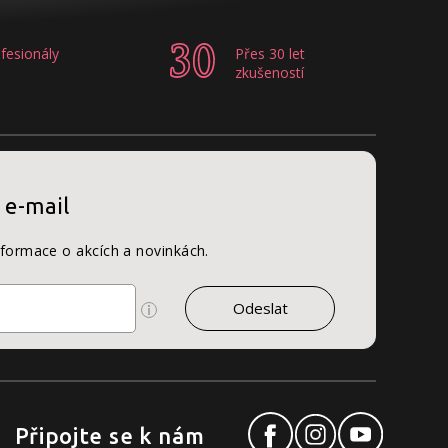
fesionály
Přes 30 let
zkušeností
 e-mail
nformace o akcích a novinkách.
Připojte se k nám