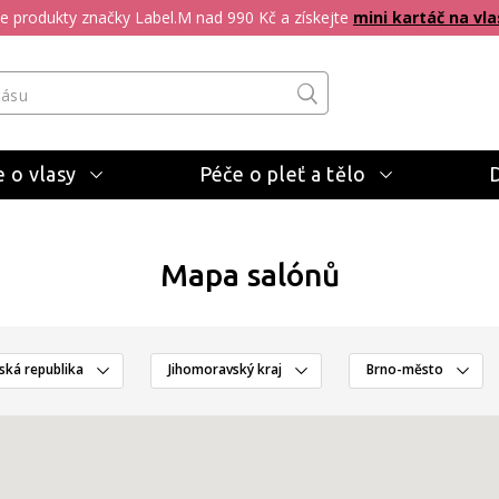
pte produkty značky Label.M nad 990 Kč a získejte
mini kartáč na vla
 o vlasy
Péče o pleť a tělo
Mapa salónů
ská republika
Jihomoravský kraj
Brno-město