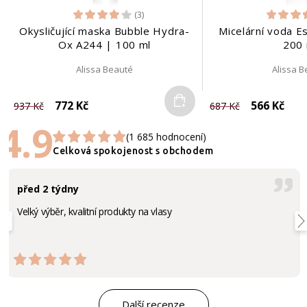
(3)
Okysličující maska Bubble Hydra-
Micelární voda E
Ox A244 | 100 ml
200 
Alissa Beauté
Alissa 
Do košíku
772 Kč
566 Kč
937 Kč
687 Kč
4.9
(1 685 hodnocení)
Celková spokojenost s obchodem
před 2 týdny
Velký výběr, kvalitní produkty na vlasy
Další recenze