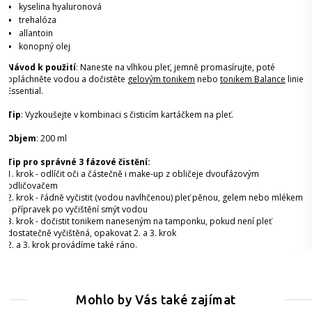
kyselina hyaluronová
trehalóza
allantoin
konopný olej
Návod k použití
: Naneste na vlhkou pleť, jemně promasírujte, poté
opláchněte vodou a dočistěte
gelovým tonikem
nebo
tonikem Balance
linie
Essential.
Tip
: Vyzkoušejte v kombinaci s čisticím kartáčkem na pleť.
Objem
: 200 ml
Tip pro správné 3 fázové čistění:
1. krok - odlíčit oči a částečně i make-up z obličeje dvoufázovým
odličovačem
2. krok - řádně vyčistit (vodou navlhčenou) pleť pěnou, gelem nebo mlékem
- přípravek po vyčištění smýt vodou
3. krok - dočistit tonikem naneseným na tamponku, pokud není pleť
dostatečně vyčištěná, opakovat 2. a 3. krok
2. a 3. krok provádíme také ráno.
Mohlo by Vás také zajímat