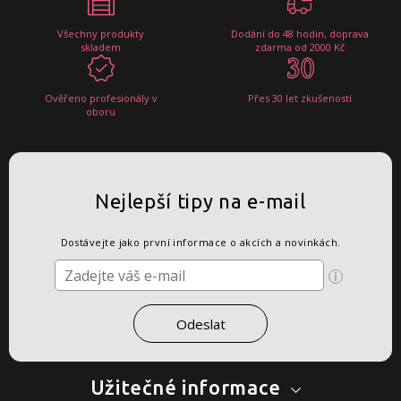
Všechny produkty
Dodání do 48 hodin, doprava
skladem
zdarma od 2000 Kč
Ověřeno profesionály v
Přes 30 let zkušeností
oboru
Nejlepší tipy na e-mail
Dostávejte jako první informace o akcích a novinkách.
Užitečné informace