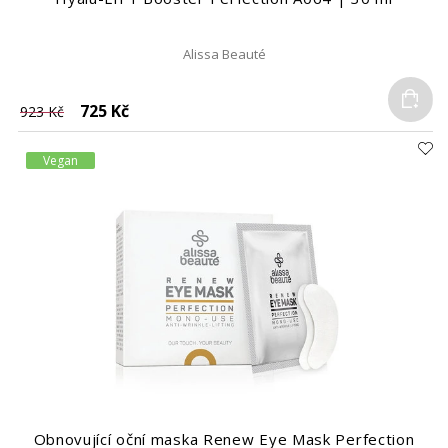
Alissa Beauté
Do
725 Kč
923 Kč
Vegan
Obnovující oční maska Renew Eye Mask Perfection