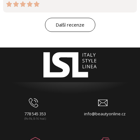
Další recenze
778 545 353
info@beautyonline.cz
(Po-Pá, 8-16 hod.)