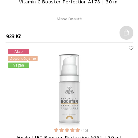
Vitamin C Booster Perfection A178 | 30 ml
Alissa Beauté
Do
923 Kč
Akce
Doporučujeme
Vegan
(16)
Hyalu-LIFT Booster Perfection A064 | 30 ml