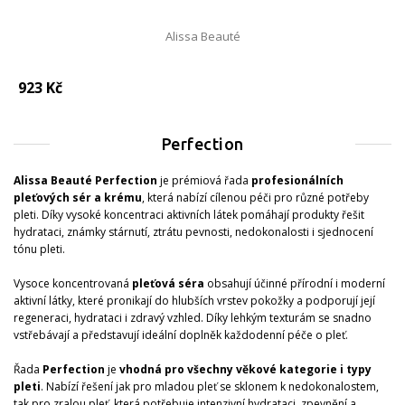
Alissa Beauté
923 Kč
Perfection
Alissa Beauté Perfection
je prémiová řada
profesionálních
pleťových sér a krému
, která nabízí cílenou péči pro různé potřeby
pleti. Díky vysoké koncentraci aktivních látek pomáhají produkty řešit
hydrataci, známky stárnutí, ztrátu pevnosti, nedokonalosti i sjednocení
tónu pleti.
Vysoce koncentrovaná
pleťová séra
obsahují účinné přírodní i moderní
aktivní látky, které pronikají do hlubších vrstev pokožky a podporují její
regeneraci, hydrataci i zdravý vzhled. Díky lehkým texturám se snadno
vstřebávají a představují ideální doplněk každodenní péče o pleť.
Řada
Perfection
je
vhodná pro všechny věkové kategorie i typy
pleti
. Nabízí řešení jak pro mladou pleť se sklonem k nedokonalostem,
tak pro zralou pleť, která potřebuje intenzivní hydrataci, zpevnění a