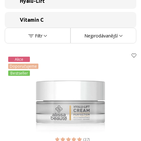
Hyalu-Lift
Vitamin C
Filtr
Nejprodávanější
Akce
Doporučujeme
Bestseller
(37)