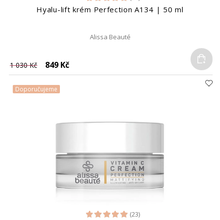
Hyalu-lift krém Perfection A134 | 50 ml
Alissa Beauté
Do
849 Kč
1 030 Kč
Doporučujeme
(23)