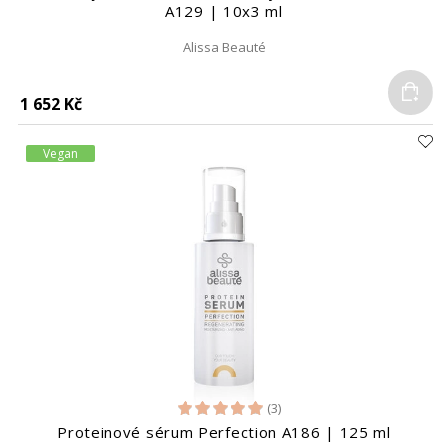
A129 | 10x3 ml
Alissa Beauté
Do
1 652 Kč
Vegan
(3)
Proteinové sérum Perfection A186 | 125 ml