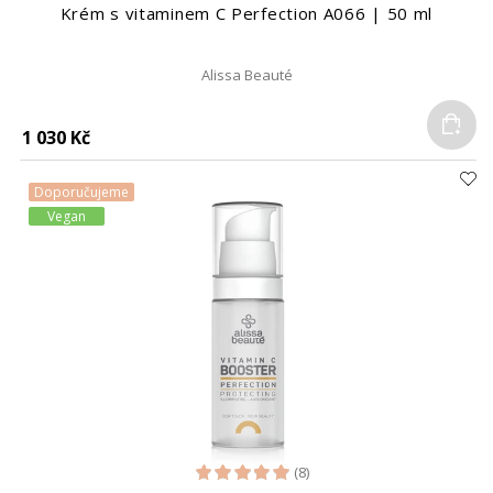
Krém s vitaminem C Perfection A066 | 50 ml
Alissa Beauté
Do
1 030 Kč
Doporučujeme
Vegan
(8)