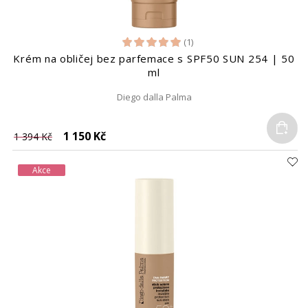
(1)
Krém na obličej bez parfemace s SPF50 SUN 254 | 50
ml
Diego dalla Palma
Do
1 150 Kč
1 394 Kč
Akce