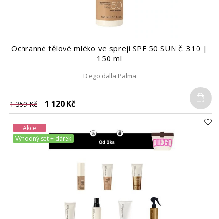
Ochranné tělové mléko ve spreji SPF 50 SUN č. 310 |
150 ml
Diego dalla Palma
Do
1 120 Kč
1 359 Kč
Akce
Výhodný set + dárek