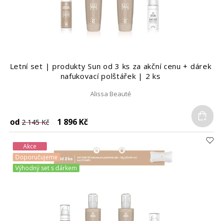
Letní set | produkty Sun od 3 ks za akční cenu + dárek
nafukovací polštářek | 2 ks
Alissa Beauté
Do
od
1 896 Kč
2 145 Kč
Akce
Doporučujeme
Výhodný set s dárkem