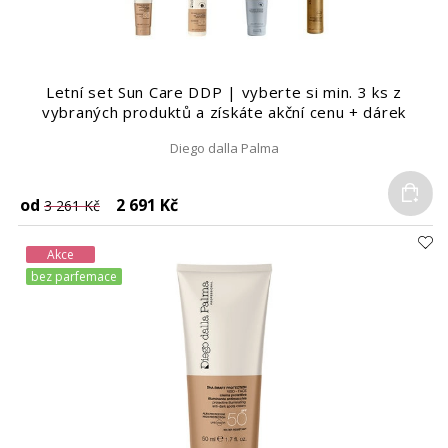
Letní set Sun Care DDP | vyberte si min. 3 ks z
vybraných produktů a získáte akční cenu + dárek
Diego dalla Palma
Do
od
2 691 Kč
3 261 Kč
Akce
bez parfemace