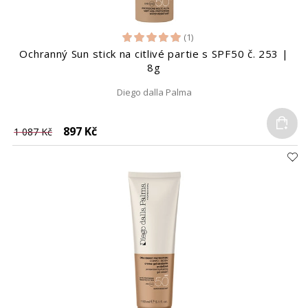
(1)
Ochranný Sun stick na citlivé partie s SPF50 č. 253 |
8g
Diego dalla Palma
Do
897 Kč
1 087 Kč