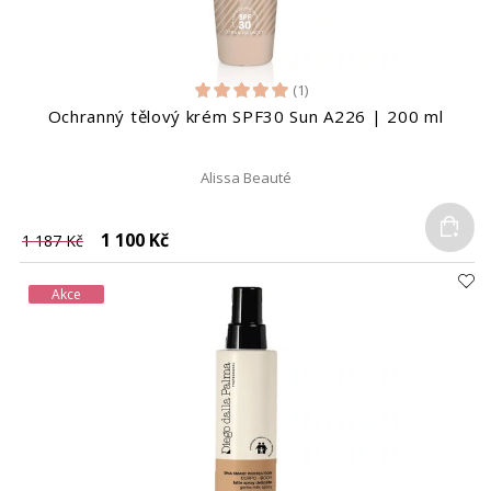
(1)
Ochranný tělový krém SPF30 Sun A226 | 200 ml
Alissa Beauté
Do
1 100 Kč
1 187 Kč
Akce