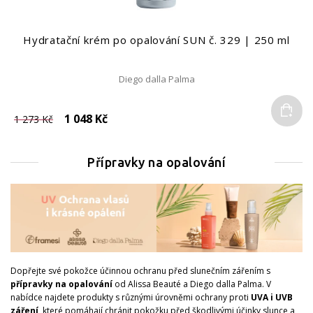
Hydratační krém po opalování SUN č. 329 | 250 ml
Diego dalla Palma
Do
1 048 Kč
1 273 Kč
Přípravky na opalování
Dopřejte své pokožce účinnou ochranu před slunečním zářením s
přípravky na opalování
od Alissa Beauté a Diego dalla Palma. V
nabídce najdete produkty s různými úrovněmi ochrany proti
UVA i UVB
záření
, které pomáhají chránit pokožku před škodlivými účinky slunce a