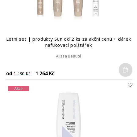
Letní set | produkty Sun od 2 ks za akční cenu + dárek
nafukovací polštářek
Alissa Beauté
Do
od
1 264 Kč
1 430 Kč
Akce