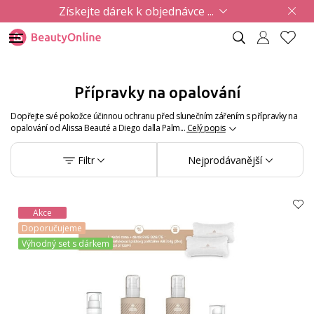
Získejte dárek k objednávce ...
Přípravky na opalování
Dopřejte své pokožce účinnou ochranu před slunečním zářením s přípravky na
opalování od Alissa Beauté a Diego dalla Palm...
Celý popis
Filtr
Nejprodávanější
Akce
Doporučujeme
Výhodný set s dárkem