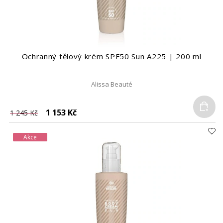
Ochranný tělový krém SPF50 Sun A225 | 200 ml
Alissa Beauté
Do
1 153 Kč
1 245 Kč
Akce