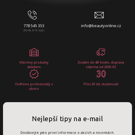
778 545 353
info@beautyonline.cz
(Po-Pá, 8-16 hod.)
Všechny produkty
Dodání do 48 hodin, doprava
skladem
zdarma od 2000 Kč
Ověřeno profesionály v
Přes 30 let zkušeností
oboru
Nejlepší tipy na e-mail
Dostávejte jako první informace o akcích a novinkách.