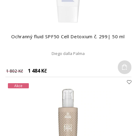
Ochranný fluid SPF50 Cell Detoxium č. 299| 50 ml
Diego dalla Palma
Do
1 484 Kč
1 802 Kč
Akce