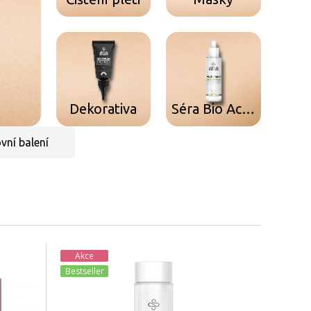
Dekorativa
Séra Bio Active
vní balení
Akce
Bestseller