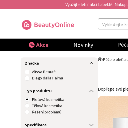
Využijte letní akci Label.M. Naku
Péče
Akce
Novinky
Péče o pleť a t
Značka
Alissa Beauté
Diego dalla Palma
Dopřejte své ple
Typ produktu
Pleťová kosmetika
Tělová kosmetika
Řešení problémů
Specifikace