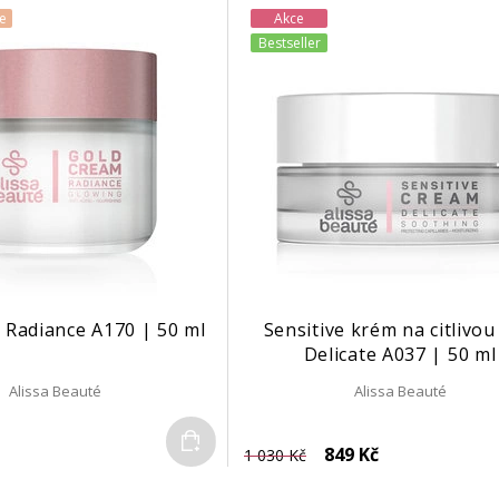
e
Akce
Bestseller
 Radiance A170 | 50 ml
Sensitive krém na citlivou
Delicate A037 | 50 ml
Alissa Beauté
Alissa Beauté
Do košíku
849 Kč
1 030 Kč