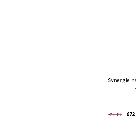
Synergie na
672
816 Kč