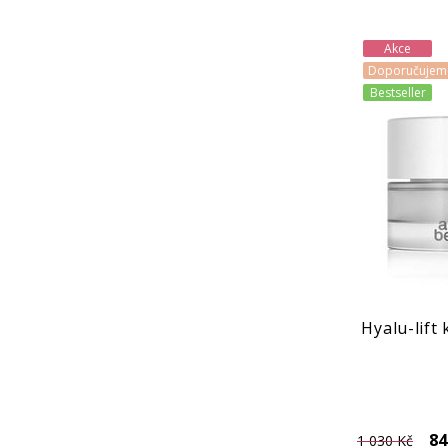
Akce
Doporučujem
Bestseller
Hyalu-lift
84
1 030 Kč