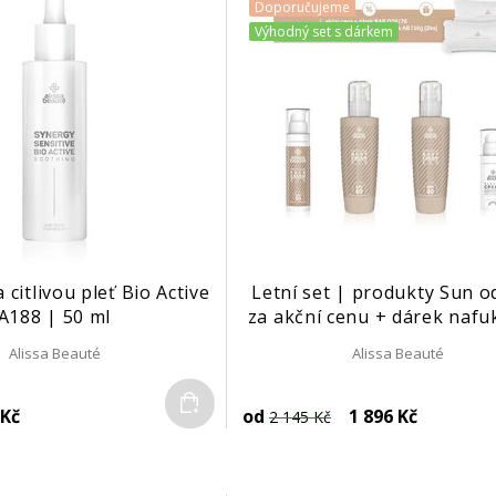
Doporučujeme
Výhodný set s dárkem
 citlivou pleť Bio Active
Letní set | produkty Sun o
A188 | 50 ml
za akční cenu + dárek nafu
polštářek | 2 ks
Alissa Beauté
Alissa Beauté
Do košíku
 Kč
od
1 896 Kč
2 145 Kč