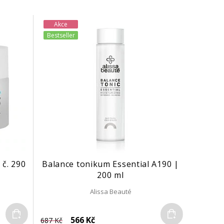
Akce
Bestseller
 č. 290
Balance tonikum Essential A190 |
200 ml
Alissa Beauté
Do košíku
Do košíku
566 Kč
687 Kč