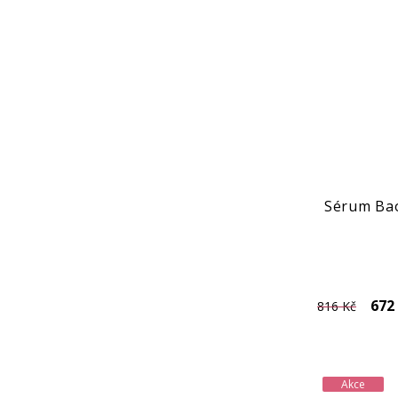
Sérum Bao
672
816 Kč
Akce