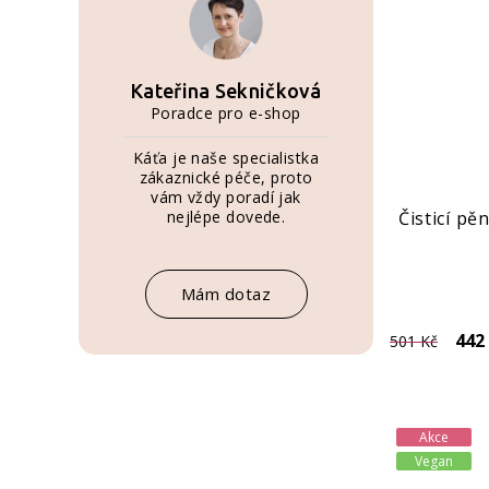
Kateřina Sekničková
Poradce pro e-shop
Káťa je naše specialistka
zákaznické péče, proto
vám vždy poradí jak
nejlépe dovede.
Čisticí pě
Mám dotaz
442
501 Kč
Akce
Vegan