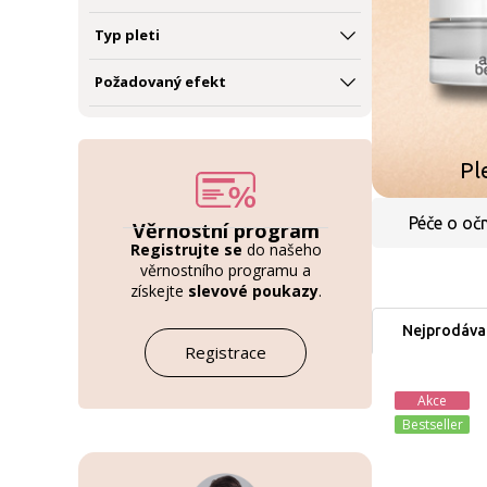
Typ pleti
Požadovaný efekt
Pl
Péče o očn
Věrnostní program
Registrujte se
do našeho
věrnostního programu a
získejte
slevové poukazy
.
Nejprodávan
Registrace
Akce
Bestseller