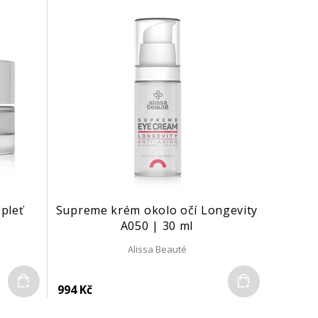
 pleť
Supreme krém okolo očí Longevity
A050 | 30 ml
Alissa Beauté
Do košíku
Do košíku
994 Kč