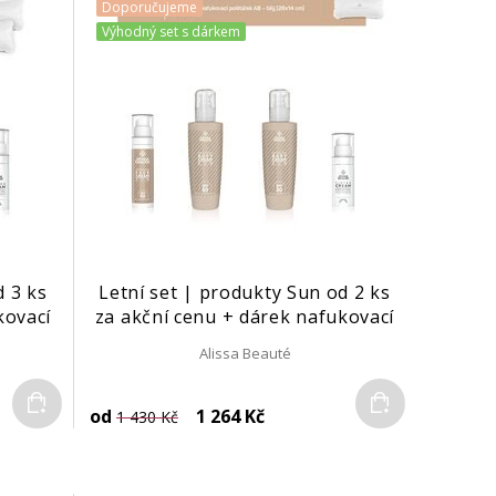
Doporučujeme
Výhodný set s dárkem
d 3 ks
Letní set | produkty Sun od 2 ks
kovací
za akční cenu + dárek nafukovací
polštářek
Alissa Beauté
Do košíku
Do košíku
od
1 264 Kč
1 430 Kč