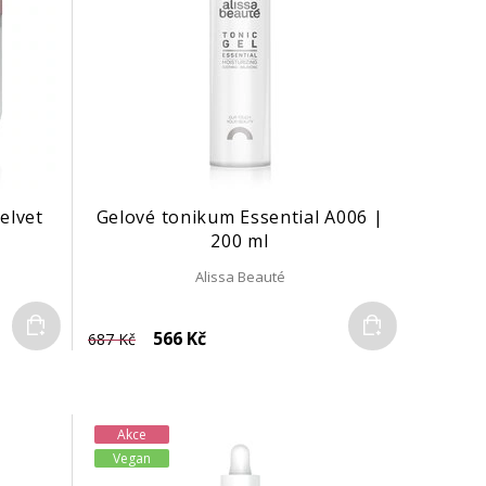
elvet
Gelové tonikum Essential A006 |
200 ml
Alissa Beauté
Do košíku
Do košíku
566 Kč
687 Kč
Akce
Vegan