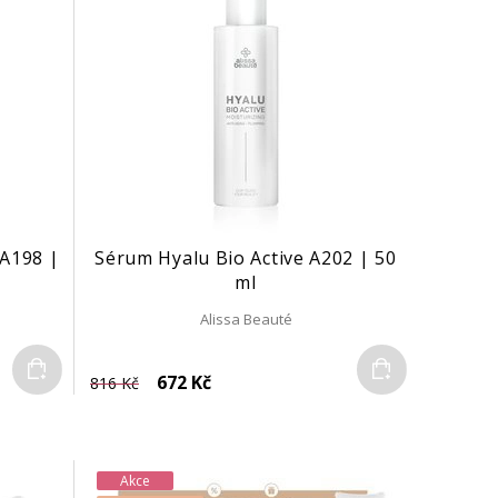
 A198 |
Sérum Hyalu Bio Active A202 | 50
ml
Alissa Beauté
Do košíku
Do košíku
672 Kč
816 Kč
Akce