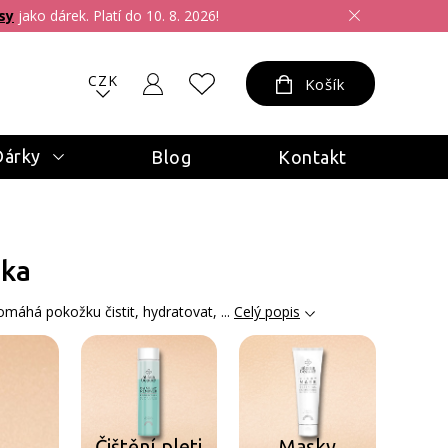
sy
jako dárek. Platí do 10. 8. 2026!
CZK
Košík
Dárky
Blog
Kontakt
ika
omáhá pokožku čistit, hydratovat, ...
Celý popis
Čištění pleti
Masky