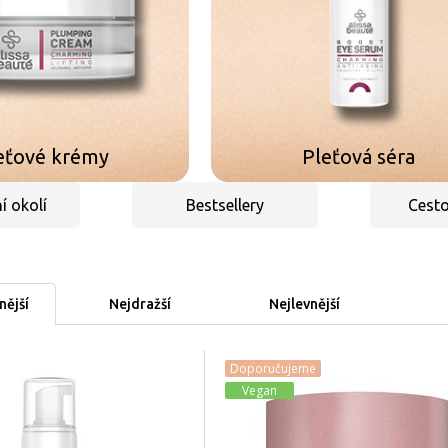
eťové krémy
Pleťová séra
í okolí
Bestsellery
Cesto
ější
Nejdražší
Nejlevnější
Doporučujeme
Vegan