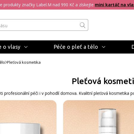
pte produkty značky Label.M nad 990 Kč a získejte
mini kartáč na vla
 o vlasy
Péče o pleť a tělo
ělo
Pleťová kosmetika
Pleťová kosmet
ti profesionální péči i v pohodlí domova. Kvalitní pleťová kosmetika p