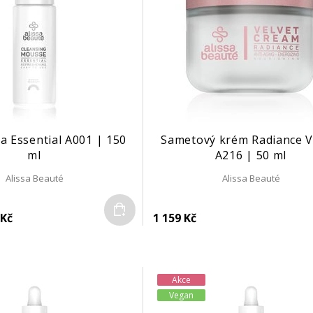
na Essential A001 | 150
Sametový krém Radiance V
ml
A216 | 50 ml
Alissa Beauté
Alissa Beauté
Do košíku
 Kč
1 159 Kč
Akce
Vegan