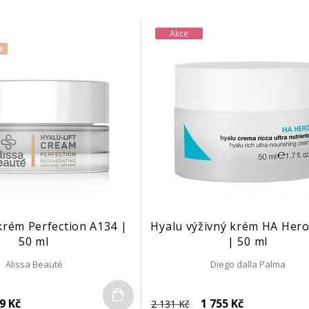
Akce
e
 krém Perfection A134 |
Hyalu výživný krém HA Hero
50 ml
| 50 ml
Alissa Beauté
Diego dalla Palma
Do košíku
9 Kč
1 755 Kč
2 131 Kč