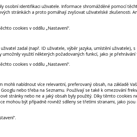
ily osobní identifikaci uživatele. Informace shromážděné pomocí těc
bových stránkách a proto pomáhají zvyšovat uživatelské zkušenosti. 
ěchto cookies v oddílu „
Nastavení
“.
vatel zadal (např. ID uživatele, výběr jazyka, umístění uživatele), s
 umožnily využití některých požadovaných funkcí, jako je přehrávání v
ěchto cookies v oddílu „
Nastavení
“.
hli nabídnout více relevantní, preferovaný obsah, na základě Vašich 
na Googlu nebo třeba na Seznamu. Používají se také k omezování frekv
ebové stránky nebo ne a jaký obsah byly použitý. Díky těmto cookies neu
 mohou být případně rovněž sdíleny se třetími stranami, jako jsou n
stavení
“.