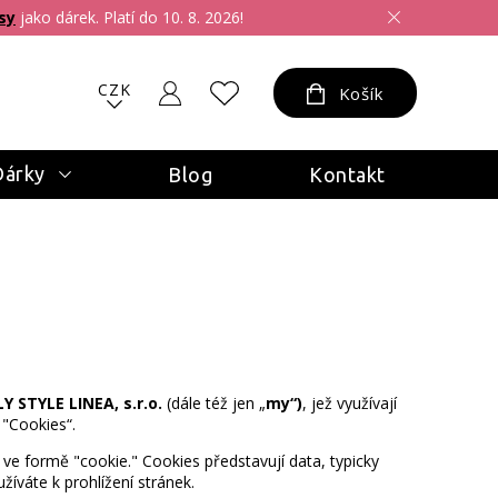
sy
jako dárek. Platí do 10. 8. 2026!
CZK
Košík
Dárky
Blog
Kontakt
LY STYLE LINEA, s.r.o.
(dále též jen „
my“)
, jež využívají
"Cookies“.
ve formě "cookie." Cookies představují data, typicky
íváte k prohlížení stránek.