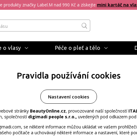
pte produkty značky Label.M nad 990 Kč a získejte
mini kartáč na vla
 o vlasy
Péče o pleť a tělo
Pravidla používání cookies
Nastavení cookies
 webové stránky
BeautyOnline.cz
, provozované naší společností
ITA
, společností
digimadi people s.r.o.,
uvedených pod odkazem pod 
gimadi.com, se některé informace můžou ukládat ve vašem prohlížeči 
šeho počítače a uchovávají některé informace a nastavení, které použ