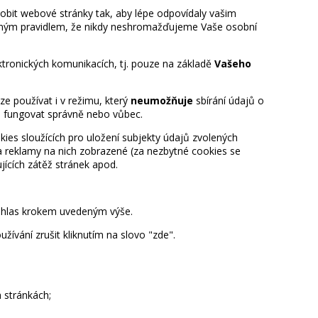
bit webové stránky tak, aby lépe odpovídaly vašim
ecným pravidlem, že nikdy neshromažďujeme Vaše osobní
ktronických komunikacích, tj. pouze na základě
Vašeho
e používat i v režimu, který
neumožňuje
sbírání údajů o
s fungovat správně nebo vůbec.
kies sloužících pro uložení subjekty údajů zvolených
 a reklamy na nich zobrazené (za nezbytné cookies se
jících zátěž stránek apod.
souhlas krokem uvedeným výše.
užívání zrušit kliknutím na slovo
"zde"
.
 stránkách;