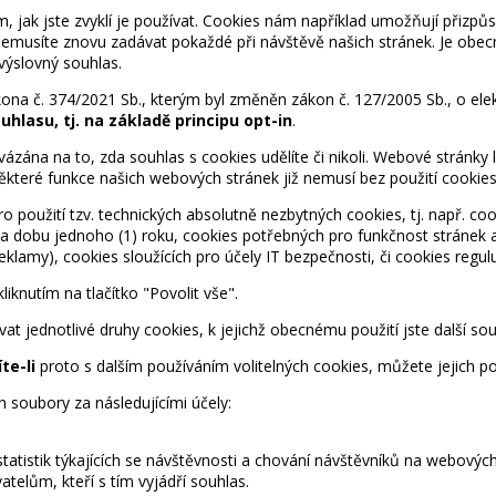
k jste zvyklí je používat. Cookies nám například umožňují přizpůso
 nemusíte znovu zadávat pokaždé při návštěvě našich stránek. Je ob
výslovný souhlas.
na č. 374/2021 Sb., kterým byl změněn zákon č. 127/2005 Sb., o ele
lasu, tj. na základě principu opt-in
.
ána na to, zda souhlas s cookies udělíte či nikoli.
Webové stránky lz
které funkce našich webových stránek již nemusí bez použití cookie
o použití tzv. technických absolutně nezbytných cookies, tj. např. coo
e na dobu jednoho (1) roku, cookies potřebných pro funkčnost stránek
eklamy), cookies sloužících pro účely IT bezpečnosti, či cookies regulu
kliknutím na tlačítko
"Povolit vše"
.
vat jednotlivé druhy cookies, k jejichž obecnému použití jste další 
te-li
proto s dalším používáním volitelných cookies, můžete jejich po
soubory za následujícími účely:
atistik týkajících se návštěvnosti a chování návštěvníků na webových
atelům, kteří s tím vyjádří souhlas.