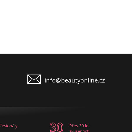
info@beautyonline.cz
fesionály
Přes 30 let
zkušeností