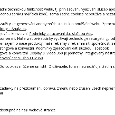
kladní technickou funkčnost webu, tj. přihlašování, využívání služeb ap
snadnou správu měřících kódů, sama žádné cookies nepoužívá a nez
 využity ke generování anonymních statistik o používání webu. Zpraco
oogle Analytics
.
ngové a konverzní.
Podmínky zpracování dat službou Ads
.
konverzní. Naše webové stránky využívají technologie retargetingu od
li zájem o naše produkty, naše reklamy v reklamní síti společnosti S
etingové a konverzní.
Podmínky zpracování dat službou Facebook
.
gové a konverzní. Display & Video 360 je jednotný, integrovaný nástro
cování dat službou DV360
.
Do cookies můžeme umístit ID uživatele, to ale neumožňuje třetím st
žadavky na přezkoumání, opravu, změnu nebo zrušení všech nepřesnost
ail
 dostupné na naší webové stránce.