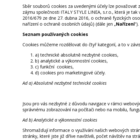
Sběr souborů cookies za uvedenými účely lze považovat 
zájmu společnosti ITALY STYLE LINEA, s.r.o., která je tak 
2016/679 ze dne 27. dubna 2016, o ochraně fyzických oso
nařízení o ochraně osobních údajů) (dále jen „
Nařízení
“)
.
Seznam používaných cookies
Cookies můžeme rozdělovat do čtyř kategorií, a to v závisl
a)
technické absolutně nezbytné cookies,
b)
analytické a výkonnostní cookies,
c)
funkční cookies,
d)
cookies pro marketingové účely.
Ad a) Absolutně nezbytné technické cookies
Jsou pro vás nezbytné z důvodu navigace v rámci webovýc
správnému zobrazování na počítači nebo na mobilu, funguj
Ad b) Analytické a výkonnostní cookies
Shromažďují informace o využívání našich webových strán
stránky, které jste již dříve navštívili, počet návštěv na 