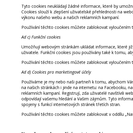
Tyto cookies neukládají žádné informace, které by umožn
Cookies slouží k zlepšení uživatelské přehlednosti na we
výkonu našeho webu a našich reklamních kampaní.
Používání těchto cookies můžete zablokovat vyloučením t
Ad c) Funkční cookies
Umožňují webovým stránkám ukládat informace, které již uži
uživatele. Funkční cookies jsou používány také k tomu, aby
Používání těchto cookies můžete zablokovat vyloučením t
Ad d) Cookies pro marketingové účely
Používáme je my nebo naši partneři k tomu, abychom Vám mo
na našich stránkách i jinde na internetu: na Facebooku, 
reklamních kampaní. Registrují, zda uživatelé navštívili w
odpovídají vašemu hledání a Vašim zájmům. Tyto informace
spojeny s funkcí internetových stránek třetích stran.
Používání těchto cookies můžete zablokovat v oddílu „
Na