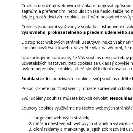
Cookies umožňují webovým stránkám fungovat způsobem, ja
zájmům a preferencím, nebo uložit vaše heslo, takže ho
údaje prostřednictvím cookies, aniž nám poskytnete svůj 
Cookies jsou námi využívány v souladu s ustanovením záko
výslovného, prokazatelného a předem uděleného souh
Dostupnost webových stránek BeautyOnline.cz však není váz
chování návštěvníků webu.
Vezměte však na vědomí, že ně
Upozorňujeme současně, že Váš souhlas
není potřebný pr
uživatelských nastavení, tyto cookies se ukládají obvykl
ovšem nepovažují cookies, které slouží k cílení obsahu a r
Souhlasíte-li
s používáním cookies, svůj souhlas udělíte 
Pokud kliknete na
"Nastavení"
, můžete spravovat či bloko
Svůj udělený souhlas můžete kdykoli odvolat.
Nesouhlasí
Soubory cookies využíváme na těchto webových stránkách 
fungování webových stránek;
měření návštěvnosti webových stránek a vytváření st
cílení reklamy a marketingu a jejich zobrazování uživ