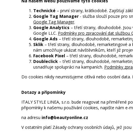
Na našem webu používáme tyto cookies
Technické
– první strany, krátkodobé. Zajišťují zá
Google Tag Manager
- služba slouží pouze pro 
Google Tag Manager
.
Google Analytics
– třetí strany, dlouhodobé. Jsou
Google LLC.
Podmínky pro zpracování dat službou G
Google Ads
– třetí strany, dlouhodobé, remarketi
Sklik
– třetí strany, dlouhodobé, remarketingové a 
nám umožňuje ukázat návštěvníkům, kteří již projevi
Facebook Pixel
– třetí strany, dlouhodobé, remark
Doubleclick
– třetí strany, dlouhodobé, remarketin
usnadňuje spolupráci na kampaních.
Podmínky zpra
Do cookies nikdy neumisťujeme citlivá nebo osobní data. 
Dotazy a připomínky
ITALY STYLE LINEA, s.r.o. bude reagovat na přiměřené po
připomínky k našemu používání cookies, napište nám e-m
na adresu
info@beautyonline.cz
V ostatním platí Zásady ochrany osobních údajů, jež jsou