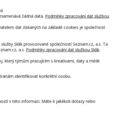
od.
aznamenává žádná data.
Podmínky zpracování dat službou
vatelem dat získaných na základě cookies je společnost
 služby Sklik provozované společností Seznam.cz, a.s. Ta
eznam.cz, a.s.
Podmínky zpracování dat službou Sklik
.
j, který týmům pracujícím s kreativami, daty a médii
ranám identifikovat konkrétní osobu.
í v této informaci. Máte-li jakékoli dotazy nebo