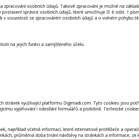
za zpracování osobních údajů. Takové zpracování je možné na zákla
v postavení správce osobních údajů, které umožňuje čl. 6 odst. 1 písm
b v souvislosti se zpracováním osobních údajů a o volném pohybu tě
osti na jejich funkci a zamýšleného účelu:
h stránek využívající platformu Digimadi.com.
Tyto cookies jsou pot
ícímu vyplňování i odesílání formulářů a podobně. Technické cookie
ek, například včetně informací, které internetové prohlížeče a ope
stránkách, průměrná doba trvání návštěvy na stránkách a informace, ze k