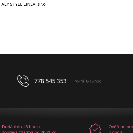
, s.r.o.
778 545 353
(Po-Pá, 8-16 hod.)
Dodání do 48 hodin,
Ověřeno pro
doprava zdarma od 2000 Kč
v oboru